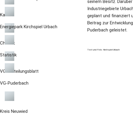
seinem Besitz. Darüber 
Industriegebiete Urbac
Karte
geplant und finanziert u
Beitrag zur Entwicklun
Energiepark Kirchspiel Urbach
Puderbach geleistet.
Chronik
Text und Foto: Kirchspiel Urbach
Statistik
VG-Mitteilungsblatt
VG-Puderbach
Kreis Neuwied