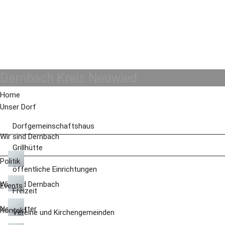
Dernbach Kreis Neuwied
Home
Unser Dorf
Dorfgemeinschaftshaus
Wir sind Dernbach
Grillhütte
Politik
öffentliche Einrichtungen
Wir sind Dernbach
Events
Freizeit
Newsletter
Kontakt
Vereine und Kirchengemeinden