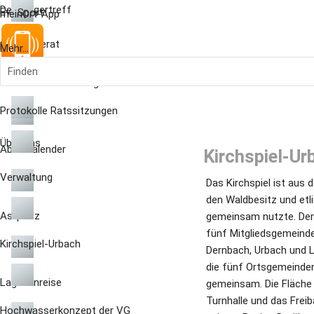
Der Bürgertreff
Events
Sport
meinOrt-App
Gemeinderat
Kontakt
Mehr...
Finden
Kaffeeklatsch
meinOrt App
ÖPNV-Busverbindungen
Protokolle Ratssitzungen
Über uns
Abfallkalender
Kirchspiel-Ur
Verwaltung
Das Kirchspiel ist aus 
den Waldbesitz und etli
Astplatz
gemeinsam nutzte. Der
fünf Mitgliedsgemeinde
Kirchspiel-Urbach
Dernbach, Urbach und Li
die fünf Ortsgemeinden
Lage-Anreise
gemeinsam. Die Fläche 
Turnhalle und das Freiba
Hochwasserkonzept der VG